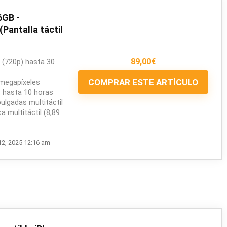
6GB -
Pantalla táctil
89,00
€
 (720p) hasta 30
COMPRAR ESTE ARTÍCULO
megapíxeles
: hasta 10 horas
pulgadas multitáctil
 multitáctil (8,89
12, 2025 12:16 am