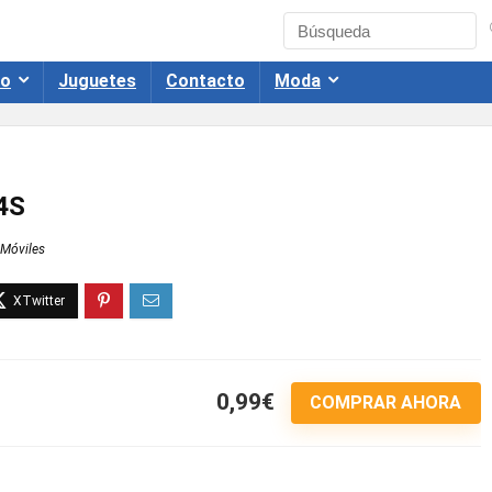
co
Juguetes
Contacto
Moda
4S
Móviles
0,99€
COMPRAR AHORA