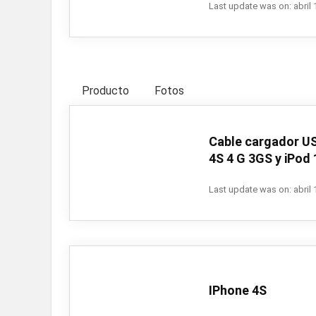
Last update was on: abril 
Producto
Fotos
Cable cargador US
4S 4 G 3GS y iPod 1
Last update was on: abril 
IPhone 4S