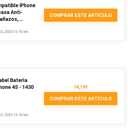
patible iPhone
casa Anti-
COMPRAR ESTE ARTÍCULO
añazos,...
12, 2025 12:16 am
bel Baterìa
hone 4S - 1430
14,19
€
COMPRAR ESTE ARTÍCULO
12, 2025 12:16 am