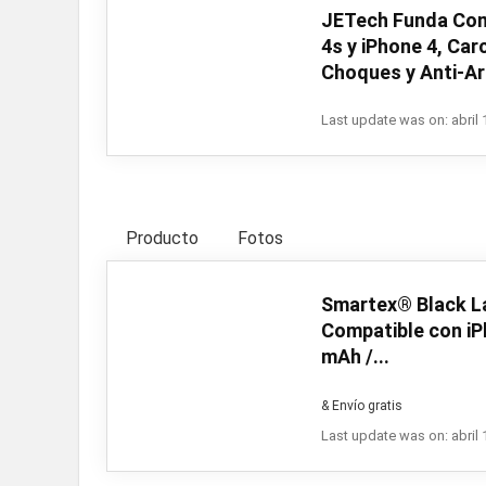
JETech Funda Com
4s y iPhone 4, Car
Choques y Anti-Ar
Last update was on: abril 
Producto
Fotos
Smartex® Black La
Compatible con iP
mAh /...
& Envío gratis
Last update was on: abril 