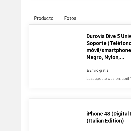
Producto
Fotos
Durovis Dive 5 Uni
Soporte (Teléfon
móvil/smartphone,
Negro, Nylon,...
& Envío gratis
Last update was on: abril 
iPhone 4S (Digital 
(Italian Edition)