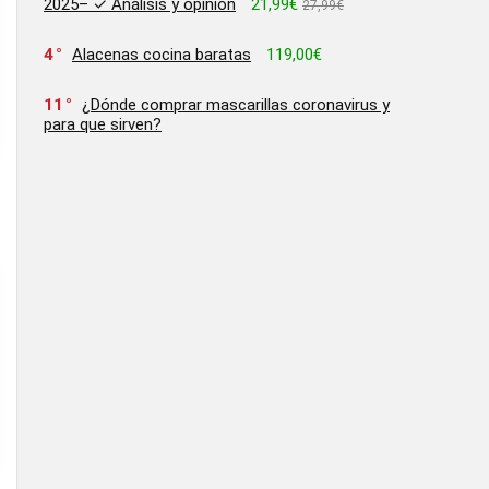
2025– ✓ Análisis y opinion
21,99€
27,99€
4
Alacenas cocina baratas
119,00€
11
¿Dónde comprar mascarillas coronavirus y
para que sirven?