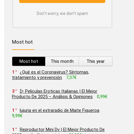
Don't worry, we don't spam
Most hot
Most hot
This month
This year
1
¿Qué es el Coronavirus? Síntomas,
tratamiento y prevención
7,37€
3
▷ Peliculas Eroticas Italianas | El Mejor
Producto De 2025 – Análisis & Opiniones
0,99€
1
lujuria en el extraradio de Maite Figueroa
9,99€
1
Reproductor Mini Dv | El Mejor Producto De