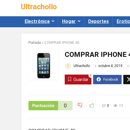
Ultrachollo
Electrónica
Hogar
Deportes
Eroti
Portada
»
COMPRAR IPHONE 4S
COMPRAR IPHONE 
Ultrachollo
octubre 8, 2019
0
Guardar
0
Puntuación
0
13