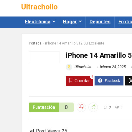
Ultrachollo
Electrónica
Hogar
Deportes
Eroti
Portada
»
iPhone 14 Amarillo 512 GB Excelente
iPhone 14 Amarillo 
Ultrachollo
febrero 24, 2025
0
Guardar
0
Puntuación
0
1
Post Views:
25