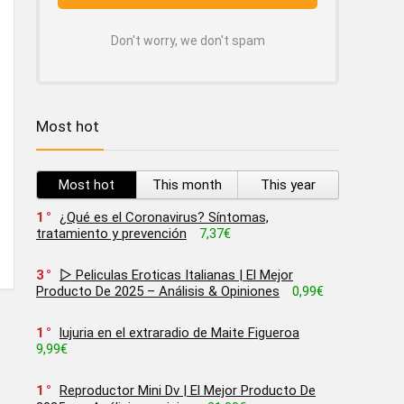
Don't worry, we don't spam
Most hot
Most hot
This month
This year
1
¿Qué es el Coronavirus? Síntomas,
tratamiento y prevención
7,37€
3
▷ Peliculas Eroticas Italianas | El Mejor
Producto De 2025 – Análisis & Opiniones
0,99€
1
lujuria en el extraradio de Maite Figueroa
9,99€
1
Reproductor Mini Dv | El Mejor Producto De