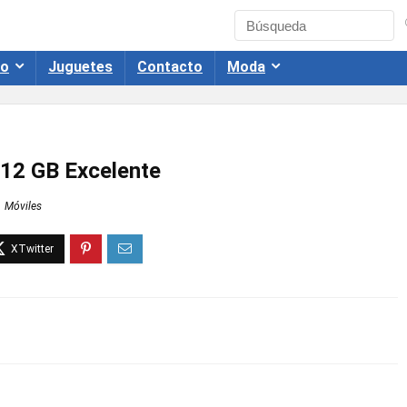
co
Juguetes
Contacto
Moda
512 GB Excelente
Móviles