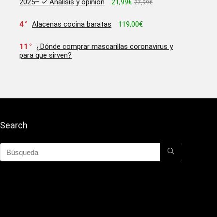
2025– ✓ Análisis y opinion
21,99€
27,99€
4
Alacenas cocina baratas
119,00€
11
¿Dónde comprar mascarillas coronavirus y
para que sirven?
Search