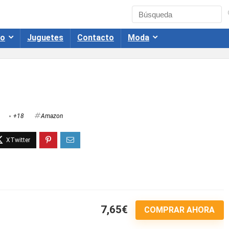
co
Juguetes
Contacto
Moda
+18
Amazon
7,65€
COMPRAR AHORA