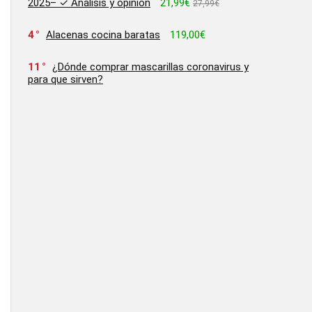
2025– ✓ Análisis y opinion
21,99€
27,99€
4
Alacenas cocina baratas
119,00€
11
¿Dónde comprar mascarillas coronavirus y
para que sirven?