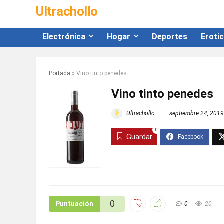
Ultrachollo
Electrónica
Hogar
Deportes
Eroti
Portada
»
Vino tinto penedes
Vino tinto penedes
Ultrachollo
septiembre 24, 2019
0
Guardar
0
Puntuación
0
20