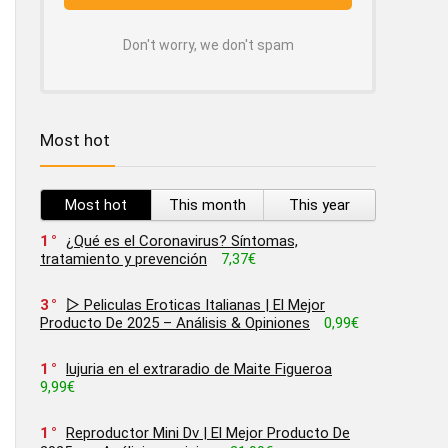
Don't worry, we don't spam
Most hot
Most hot
This month
This year
1
¿Qué es el Coronavirus? Síntomas,
tratamiento y prevención
7,37€
3
▷ Peliculas Eroticas Italianas | El Mejor
Producto De 2025 – Análisis & Opiniones
0,99€
1
lujuria en el extraradio de Maite Figueroa
9,99€
1
Reproductor Mini Dv | El Mejor Producto De