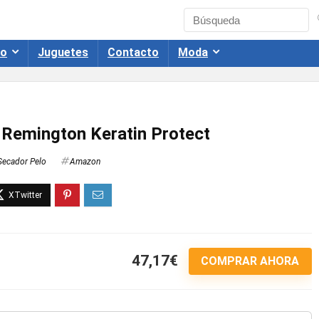
co
Juguetes
Contacto
Moda
 Remington Keratin Protect
Secador Pelo
Amazon
47,17€
COMPRAR AHORA