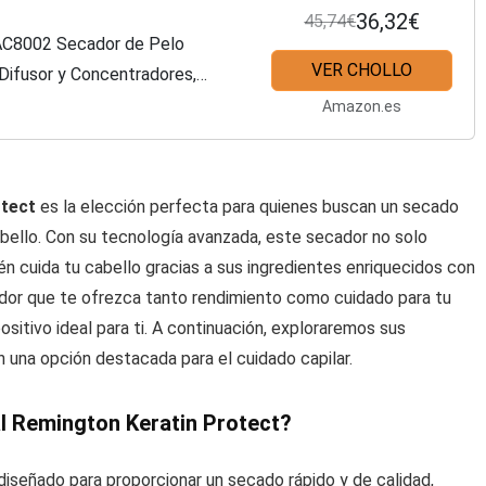
36,32€
45,74€
AC8002 Secador de Pelo
VER CHOLLO
 Difusor y Concentradores,
ceite de Almendras
Amazon.es
otect
es la elección perfecta para quienes buscan un secado
abello. Con su tecnología avanzada, este secador no solo
én cuida tu cabello gracias a sus ingredientes enriquecidos con
ador que te ofrezca tanto rendimiento como cuidado para tu
ositivo ideal para ti. A continuación, exploraremos sus
en una opción destacada para el cuidado capilar.
al Remington Keratin Protect?
diseñado para proporcionar un secado rápido y de calidad,