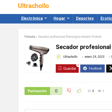
Ultrachollo
Electrónica
Hogar
Deportes
Eroti
Portada
»
Secador profesional Remington Keratin Protect
Secador profesional
Ultrachollo
enero 29, 2025
0
Guardar
0
Puntuación
0
5