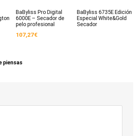
BaByliss Pro Digital
BaByliss 6735E Edición
gton
6000E – Secador de
Especial White&Gold
pelo profesional
Secador
107,27€
e piensas