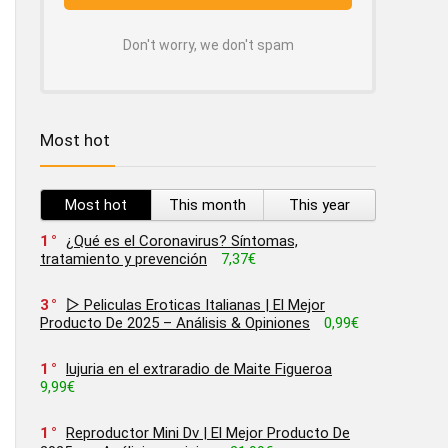
Don't worry, we don't spam
Most hot
Most hot
This month
This year
1
¿Qué es el Coronavirus? Síntomas,
tratamiento y prevención
7,37€
3
▷ Peliculas Eroticas Italianas | El Mejor
Producto De 2025 – Análisis & Opiniones
0,99€
1
lujuria en el extraradio de Maite Figueroa
9,99€
1
Reproductor Mini Dv | El Mejor Producto De