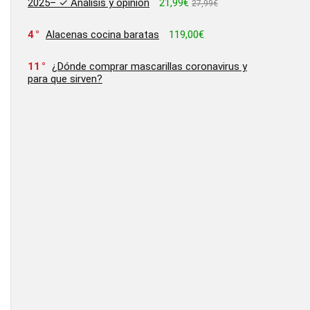
2025– ✓ Análisis y opinion
21,99€
27,99€
4
Alacenas cocina baratas
119,00€
11
¿Dónde comprar mascarillas coronavirus y
para que sirven?