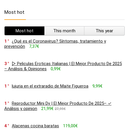
Most hot
Most hot
This month
This year
1
¿Qué es el Coronavirus? Síntomas, tratamiento y
prevención
7,37€
3
▷ Peliculas Eroticas Italianas | El Mejor Producto De 2025
– Análisis & Opiniones
0,99€
1
lujuria en el extraradio de Maite Figueroa
9,99€
1
Reproductor Mini Dv | El Mejor Producto De 2025– ✓
Análisis y opinion
21,99€
27,99€
4
Alacenas cocina baratas
119,00€