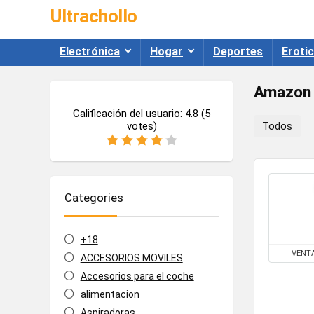
Ultrachollo
Electrónica
Hogar
Deportes
Eroti
Amazon
Calificación del usuario:
4.8
(
5
votes)
Todos
Categories
+18
VENT
ACCESORIOS MOVILES
Accesorios para el coche
alimentacion
Aspiradoras