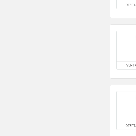
Juegos de Mesa
OFERT
Juguetes
Lavadoras y secadoras
LiBros
Maletas y bolsos
Maquillaje
Maquina de Afeitar
mascotas
Material escolar
VENT
Materiales de dibujo
mochilas
Moda
Moda Hombre
Moda Mujer
Moda Niño
Monitores
OFERT
Motor