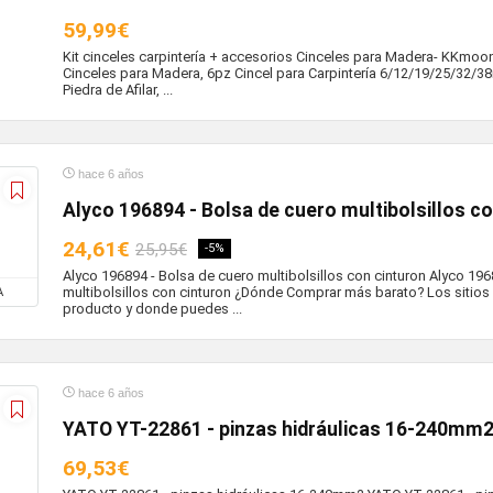
59,99€
Kit cinceles carpintería + accesorios Cinceles para Madera- KKmoo
Cinceles para Madera, 6pz Cincel para Carpintería 6/12/19/25/32/3
Piedra de Afilar, ...
hace 6 años
Alyco 196894 - Bolsa de cuero multibolsillos co
24,61€
25,95€
-5%
Alyco 196894 - Bolsa de cuero multibolsillos con cinturon Alyco 196
multibolsillos con cinturon ¿Dónde Comprar más barato? Los sitios
A
producto y donde puedes ...
hace 6 años
YATO YT-22861 - pinzas hidráulicas 16-240mm
69,53€