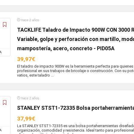
hace 2 años
TACKLIFE Taladro de Impacto 900W CON 3000 R
Variable, golpe y perforación con martillo, mod
mampostería, acero, concreto - PID05A
A
39,97€
El taladro de impacto 900W es la herramienta perfecta para quiene
profesional en sus trabajos de bricolaje o construcción. Con su po
vatios, este taladro ...
hace 2 años
STANLEY STST1-72335 Bolsa portaherramient
37,99€
La STANLEY STST1-72335 es una bolsa portaherramientas diseñada
organización, comodidad y resistencia. Ideal tanto para profesion
A