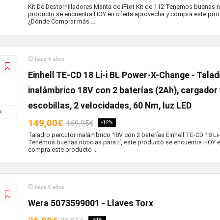
Kit De Destornilladores Manta de iFixit Kit de 112 Tenemos buenas no
producto se encuentra HOY en oferta aprovecha y compra este prod
¿Dónde Comprar más ...
hace 6 años
Einhell TE-CD 18 Li-i BL Power-X-Change - Tala
inalámbrico 18V con 2 baterías (2Ah), cargador 
escobillas, 2 velocidades, 60 Nm, luz LED
A
149,00€
169,95€
-12%
Taladro percutor inalámbrico 18V con 2 baterías Einhell TE-CD 18 L
Tenemos buenas noticias para tí, este producto se encuentra HOY e
compra este producto ...
hace 6 años
Wera 5073599001 - Llaves Torx