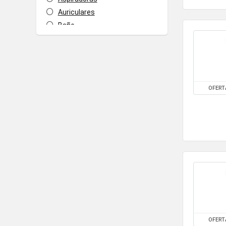
Auriculares
Baño
bebes
Bebidas
Bicicletas
Bricolaje
OFERT
Bricolaje
Bufandas
CafeteraBarata
Cafeteras
calaveras
Cameras
Cascos de Motos
Cepillos de dientes
cine
Climatización y calefacción
OFERT
cocina