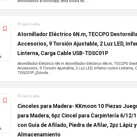
aficionados al bricolaje, esta bolsa es ...
hace 5 años
Atornillador Eléctrico 6N.m, TECCPO Destornilla
Accesorios, 9 Torsión Ajustable, 2 Luz LED, Inf
Linterna, Carga Cable USB-TDSC01P
A
Atornillador Eléctrico 6N.m Atornillador Eléctrico 6N.m, TECCPO Desto
Accesorios, 9 Torsión Ajustable, 2 Luz LED, Inferior como Linterna,
TDSC01P ¿Dónde ...
hace 5 años
Cinceles para Madera- KKmoon 10 Piezas Juego
para Madera, 6pz Cincel para Carpintería 6/1
con Guía de Afilado, Piedra de Afilar, 2pz Lápiz 
A
Almacenamiento