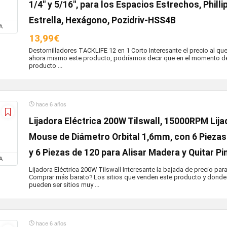
1/4" y 5/16", para los Espacios Estrechos, Philli
Estrella, Hexágono, Pozidriv-HSS4B
A
13,99€
Destornilladores TACKLIFE 12 en 1 Corto Interesante el precio al 
ahora mismo este producto, podríamos decir que en el momento de p
producto ...
hace 6 años
Lijadora Eléctrica 200W Tilswall, 15000RPM Lija
Mouse de Diámetro Orbital 1,6mm, con 6 Piezas 
y 6 Piezas de 120 para Alisar Madera y Quitar Pi
A
Lijadora Eléctrica 200W Tilswall Interesante la bajada de precio pa
Comprar más barato? Los sitios que venden este producto y dond
pueden ser sitios muy ...
hace 6 años