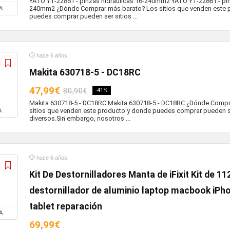
YATO YT-22861 - pinzas hidráulicas 16-240mm2 YATO YT-22861 - pin
240mm2 ¿Dónde Comprar más barato? Los sitios que venden este 
A
puedes comprar pueden ser sitios ...
hace 6 años
Makita 630718-5 - DC18RC
47,99€
80,90€
-41%
Makita 630718-5 - DC18RC Makita 630718-5 - DC18RC ¿Dónde Compr
sitios que venden este producto y donde puedes comprar pueden s
A
diversos.Sin embargo, nosotros ...
hace 6 años
Kit De Destornilladores Manta de iFixit Kit de 
destornillador de aluminio laptop macbook iP
tablet reparación
A
69,99€