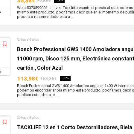
35,88€
72,86€
-51%
Wera 5073599001 - Llaves Torx Interesante el precio al que podemo
mismo este producto, podríamos decir que en el momento de publica
A
producto recomendado esta a ...
hace 6 años
Bosch Professional GWS 1400 Amoladora angul
11000 rpm, Disco 125 mm, Electrónica constant
cartón , Color Azul
A
113,98€
163,35€
-30%
Bosch Professional GWS 1400 Amoladora angular, 1400 W Interesante
podemos encontrar ahora mismo este producto, podríamos decir 
publicar esta oferta, el ...
hace 6 años
TACKLIFE 12 en 1 Corto Destornilladores, Biela 