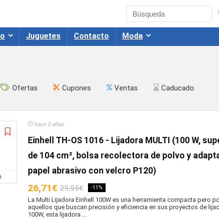
co
Juguetes
Contacto
Moda
Ofertas
Cupones
Ventas
Caducado
hace 2 años
Einhell TH-OS 1016 - Lijadora MULTI (100 W, supe
de 104 cm², bolsa recolectora de polvo y adapt
papel abrasivo con velcro P120)
A
26,71€
29,95€
-11%
La Multi Lijadora Einhell 100W es una herramienta compacta pero po
aquellos que buscan precisión y eficiencia en sus proyectos de lij
100W, esta lijadora ...