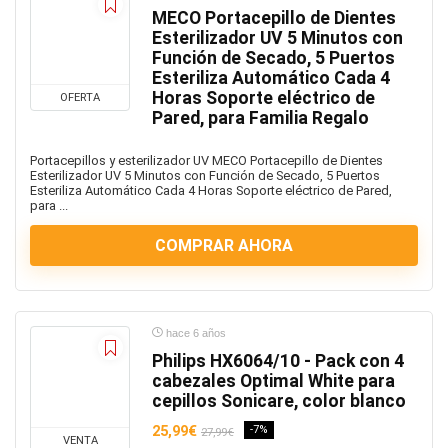
Collares
MECO Portacepillo de Dientes
Componentes
Esterilizador UV 5 Minutos con
Función de Secado, 5 Puertos
consolas
Esteriliza Automático Cada 4
Coronavirus
Horas Soporte eléctrico de
OFERTA
cosas raras
Pared, para Familia Regalo
Cuberteria
Portacepillos y esterilizador UV MECO Portacepillo de Dientes
Cuidado de la piel
Esterilizador UV 5 Minutos con Función de Secado, 5 Puertos
Cuidado del Cabello
Esteriliza Automático Cada 4 Horas Soporte eléctrico de Pared,
para ...
Depiladoras
Deportes
COMPRAR AHORA
Disco duro
Disfraces
Disfraces Hallowen
hace 6 años
disfraz carnaval
Philips HX6064/10 - Pack con 4
Dispositivos de red
cabezales Optimal White para
Dulces y caramelos
cepillos Sonicare, color blanco
Electrodomesticos
25,99€
-7%
27,99€
VENTA