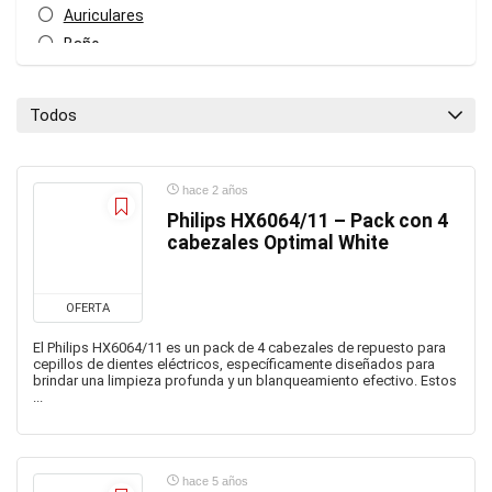
Auriculares
Baño
bebes
Bebidas
Todos
Bicicletas
Bricolaje
Bricolaje
hace 2 años
Bufandas
Philips HX6064/11 – Pack con 4
cabezales Optimal White
CafeteraBarata
Cafeteras
calaveras
OFERTA
Cameras
El Philips HX6064/11 es un pack de 4 cabezales de repuesto para
Cascos de Motos
cepillos de dientes eléctricos, específicamente diseñados para
brindar una limpieza profunda y un blanqueamiento efectivo. Estos
Cepillos de dientes
...
cine
Climatización y calefacción
cocina
hace 5 años