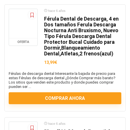
tv
Uncategorized
hace 6 años
utensilios
Férula Dental de Descarga, 4 en
viajes
Dos tamaños Ferula Descarga
Nocturna Anti Bruxismo, Nuevo
Videojuegos
Tipo Férula Descarga Dental
Xbox
Protector Bucal Cuidado para
OFERTA
Xbox
Dormir,Blanqueamiento
Dental,Atletas,2 frenos(azul)
Zapatilla niños
zapatos
13,99€
Zapatos y zapatillas mujer
Férulas de descarga dental Interesante la bajada de precio para
Zapatos y Zaptillas hombre
estas Férulas de descarga dental ¿Dónde Comprar más barato?
Los sitios que venden este producto y donde puedes comprar
Zona Pokémon
pueden ser ...
Todas las categorías
COMPRAR AHORA
hace 6 años