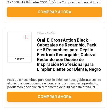
2 x 1000 ml 2 Unidades 2060 g ¿Dónde Comprar más barato? Los ...
Productos de Limpieza
Pulsera
COMPRAR AHORA
Puzzles
Relojes
Robots cocina
hace 6 años
Ropa de cama
Oral-B CrossAction Black -
Salud y Belleza
Cabezales de Recambio, Pack
Sartenes y ollas
de 8 Recambios para Cepillo
Secador Pelo
Eléctrico Recargable, Cabezal
Redondo con Diseño de
SmartPhone
OFERTA
Inspiración Profesional para
Smartwaches
Limpiar Diente por Diente, Negro
sonido
Switch
Pack de 8 Recambios para Cepillo Eléctrico Recargable Interesante
el precio al que podemos encontrar ahora mismo este producto,
tablet
podríamos decir que en el momento de publicar esta oferta, el ...
tazas
COMPRAR AHORA
Teclado y raton
Tensiometros