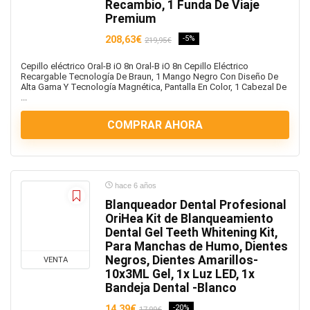
Recambio, 1 Funda De Viaje
Premium
208,63€
-5%
219,95€
Cepillo eléctrico Oral-B iO 8n Oral-B iO 8n Cepillo Eléctrico
Recargable Tecnología De Braun, 1 Mango Negro Con Diseño De
Alta Gama Y Tecnología Magnética, Pantalla En Color, 1 Cabezal De
...
COMPRAR AHORA
hace 6 años
Blanqueador Dental Profesional
OriHea Kit de Blanqueamiento
Dental Gel Teeth Whitening Kit,
Para Manchas de Humo, Dientes
Negros, Dientes Amarillos-
VENTA
10x3ML Gel, 1x Luz LED, 1x
Bandeja Dental -Blanco
14,39€
-20%
17,99€