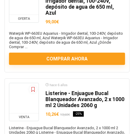
Irrigador dental, 100-240V,
Muebles
depósito de agua de 650 ml,
Azul
Muñecos y figuras
OFERTA
Musica
99,00€
Navidad
Waterpik WP-663EU Aquarius - Irrigador dental, 100-240V, depósito
Ordenador sobremesa
de agua de 650 ml, Azul Waterpik WP-663EU Aquarius - Irrigador
dental, 100-240V, depósito de agua de 650 ml, Azul ¿Dónde
Other
Comprar ...
Otros
COMPRAR AHORA
Pantalones
Peluches
Pendientes
Perfumes hombre
hace 6 años
Perfumes mujer
Listerine - Enjuague Bucal
Pilas
Blanqueador Avanzado, 2 x 1000
ml 2 Unidades 2060 g
Plancha de Pelo
Play Station
10,26€
-25%
13,60€
VENTA
Play Station
Listerine - Enjuague Bucal Blanqueador Avanzado, 2 x 1000 ml 2
Portatiles
Unidades 2060 g Listerine - Enjuague Bucal Blanqueador Avanzado,