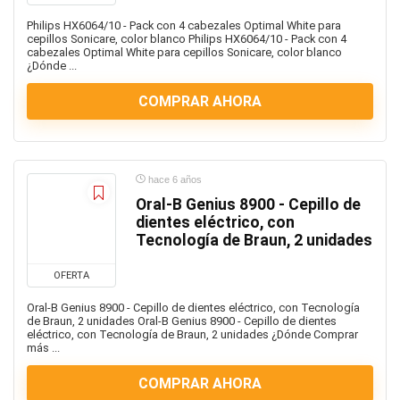
Electronica
Enchufes
Philips HX6064/10 - Pack con 4 cabezales Optimal White para
cepillos Sonicare, color blanco Philips HX6064/10 - Pack con 4
Equipos de audio y Hi-Fi
cabezales Optimal White para cepillos Sonicare, color blanco
¿Dónde ...
Escaner e impresoras
esports
COMPRAR AHORA
Fitness
Funko Pop
Futbol
hace 6 años
gafas
Oral-B Genius 8900 - Cepillo de
Herramientas
dientes eléctrico, con
Higiene personal
Tecnología de Braun, 2 unidades
Hogar
OFERTA
Iluminacion
Imagen Y Sonido
Oral-B Genius 8900 - Cepillo de dientes eléctrico, con Tecnología
de Braun, 2 unidades Oral-B Genius 8900 - Cepillo de dientes
Informatica
eléctrico, con Tecnología de Braun, 2 unidades ¿Dónde Comprar
más ...
Joyas
Juegos de Construccion
COMPRAR AHORA
Juegos de Mesa