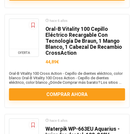
Juguetes
Lavadoras y secadoras
hace 6 años
LiBros
Oral-B Vitality 100 Cepillo
Maletas y bolsos
Eléctrico Recargable Con
Maquillaje
Tecnología De Braun, 1 Mango
Maquina de Afeitar
Blanco, 1 Cabezal De Recambio
CrossAction
mascotas
OFERTA
Material escolar
44,89€
Materiales de dibujo
Oral-B Vitality 100 Cross Action - Cepillo de dientes eléctrico, color
mochilas
blanco Oral-B Vitality 100 Cross Action - Cepillo de dientes
eléctrico, color blanco ¿Dónde Comprar más barato? Los sitios ...
Moda
Moda Hombre
COMPRAR AHORA
Moda Mujer
Moda Niño
Monitores
hace 6 años
Motor
Waterpik WP-663EU Aquarius -
Móviles