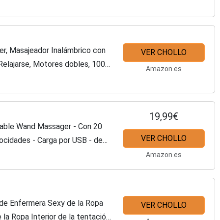
er, Masajeador Inalámbrico con
VER CHOLLO
Relajarse, Motores dobles, 100%
Amazon.es
e USB
19,99€
gable Wand Massager - Con 20
VER CHOLLO
locidades - Carga por USB - de
Amazon.es
de Enfermera Sexy de la Ropa
VER CHOLLO
 la Ropa Interior de la tentación