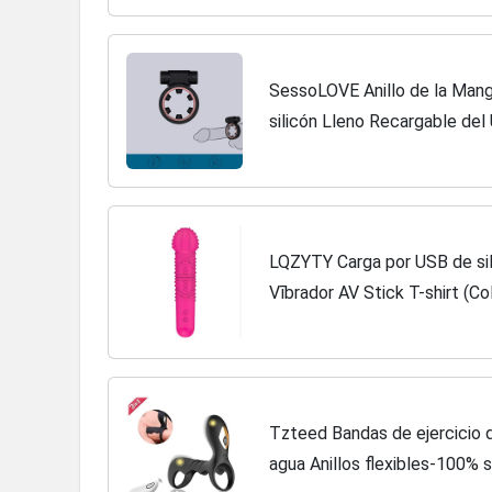
SessoLOVE Anillo de la Mang
silicón Lleno Recargable de
Impermeable 10 Modos Jugue
LQZYTY Carga por USB de sil
Vībrador AV Stick T-shirt (C
Tzteed Bandas de ejercicio 
agua Anillos flexibles-100% 