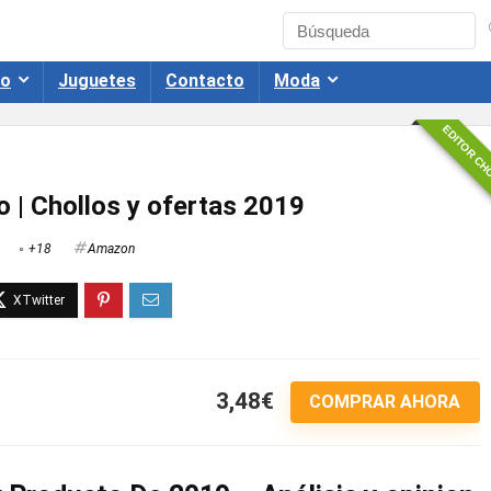
co
Juguetes
Contacto
Moda
EDITOR CH
o | Chollos y ofertas 2019
+18
Amazon
3,48€
COMPRAR AHORA