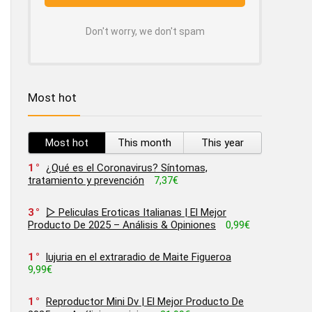
Don't worry, we don't spam
Most hot
Most hot
This month
This year
1
¿Qué es el Coronavirus? Síntomas,
tratamiento y prevención
7,37€
3
▷ Peliculas Eroticas Italianas | El Mejor
Producto De 2025 – Análisis & Opiniones
0,99€
1
lujuria en el extraradio de Maite Figueroa
9,99€
1
Reproductor Mini Dv | El Mejor Producto De