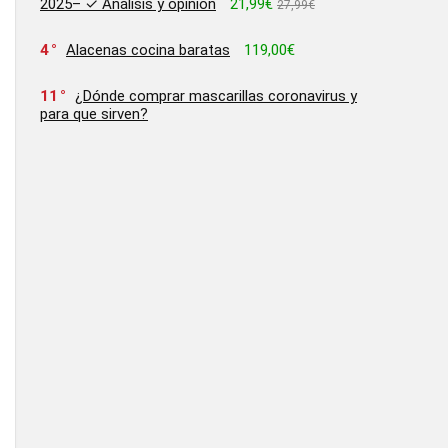
2025– ✓ Análisis y opinion
21,99€
27,99€
4
Alacenas cocina baratas
119,00€
11
¿Dónde comprar mascarillas coronavirus y
para que sirven?