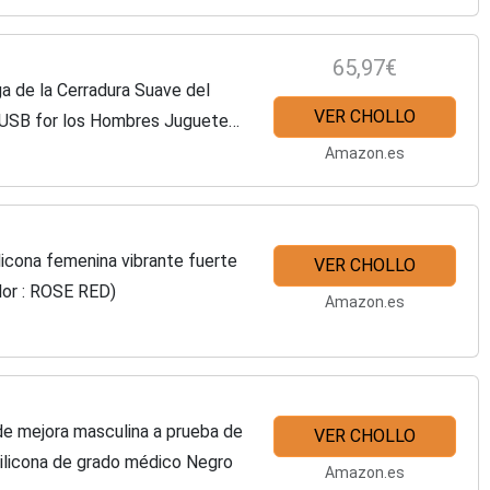
65,97€
a de la Cerradura Suave del
VER CHOLLO
l USB for los Hombres Juguete
tes de Placer...
Amazon.es
icona femenina vibrante fuerte
VER CHOLLO
olor : ROSE RED)
Amazon.es
de mejora masculina a prueba de
VER CHOLLO
silicona de grado médico Negro
Amazon.es