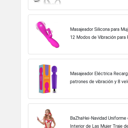
Masajeador Silicona para Muj
12 Modos de Vibración para 
Impermeable, Recargable d
Masajeador Eléctrica Recar
patrones de vibración y 8 ve
Six Nine (Púrpura)
BaZhaHei-Navidad Uniforme 
Interior de Las Mujer Traje de