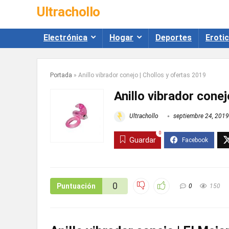
Ultrachollo
Electrónica
Hogar
Deportes
Eroti
Portada
»
Anillo vibrador conejo | Chollos y ofertas 2019
Anillo vibrador conej
Ultrachollo
septiembre 24, 2019
0
Guardar
0
Puntuación
0
150