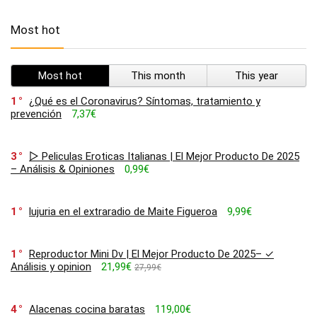
Most hot
Most hot
This month
This year
1
¿Qué es el Coronavirus? Síntomas, tratamiento y
prevención
7,37€
3
▷ Peliculas Eroticas Italianas | El Mejor Producto De 2025
– Análisis & Opiniones
0,99€
1
lujuria en el extraradio de Maite Figueroa
9,99€
1
Reproductor Mini Dv | El Mejor Producto De 2025– ✓
Análisis y opinion
21,99€
27,99€
4
Alacenas cocina baratas
119,00€