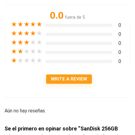
0.0
fuera de 5
★
★
★
★
★
0
★
★
★
★
★
0
★
★
★
★
★
0
★
★
★
★
★
0
★
★
★
★
★
0
WRITE A REVIEW
Aún no hay reseñas.
Se el primero en opinar sobre “SanDisk 256GB