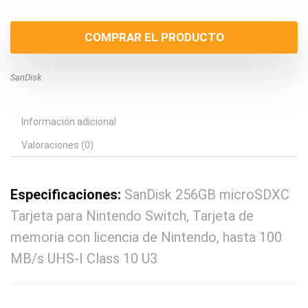
precio
precio
original
actual
COMPRAR EL PRODUCTO
era:
es:
€63.39.
€30.99.
SanDisk
Información adicional
Valoraciones (0)
Especificaciones:
SanDisk 256GB microSDXC
Tarjeta para Nintendo Switch, Tarjeta de
memoria con licencia de Nintendo, hasta 100
MB/s UHS-I Class 10 U3