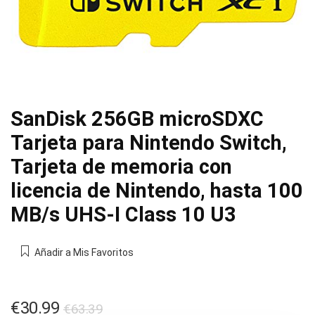
SanDisk 256GB microSDXC
Tarjeta para Nintendo Switch,
Tarjeta de memoria con
licencia de Nintendo, hasta 100
MB/s UHS-I Class 10 U3
Añadir a Mis Favoritos
El
El
€
30.99
€
63.39