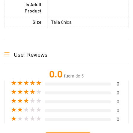
Is Adult
Product
Size
Talla única
User Reviews
0.0
fuera de 5
★
★
★
★
★
0
★
★
★
★
★
0
★
★
★
★
★
0
★
★
★
★
★
0
★
★
★
★
★
0