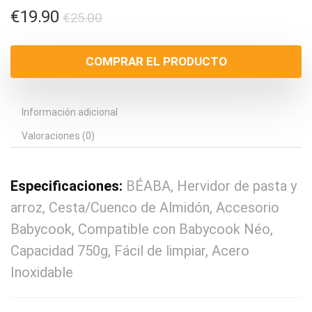
El
El
€
19.90
€
25.00
precio
precio
original
actual
COMPRAR EL PRODUCTO
era:
es:
€25.00.
€19.90.
Información adicional
Valoraciones (0)
Especificaciones:
BÉABA, Hervidor de pasta y
arroz, Cesta/Cuenco de Almidón, Accesorio
Babycook, Compatible con Babycook Néo,
Capacidad 750g, Fácil de limpiar, Acero
Inoxidable