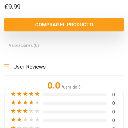
€
9.99
COMPRAR EL PRODUCTO
Valoraciones (0)
User Reviews
0.0
fuera de 5
★
★
★
★
★
0
★
★
★
★
★
0
★
★
★
★
★
0
★
★
★
★
★
0