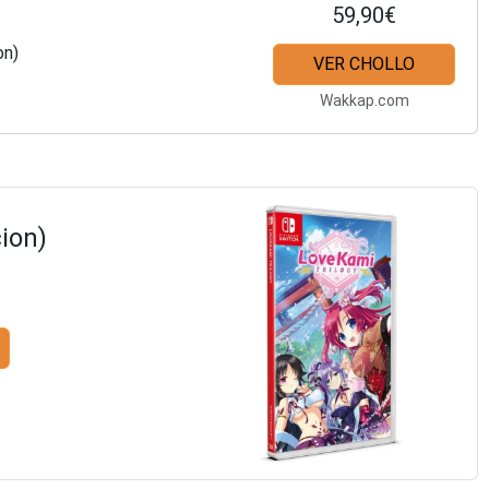
59,90€
on)
VER CHOLLO
Wakkap.com
ion)