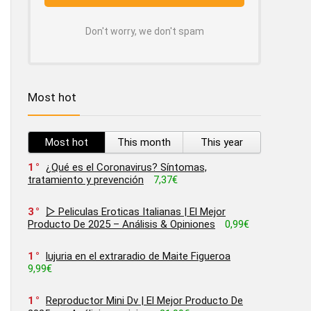
Don't worry, we don't spam
Most hot
Most hot
This month
This year
1
¿Qué es el Coronavirus? Síntomas,
tratamiento y prevención
7,37€
3
▷ Peliculas Eroticas Italianas | El Mejor
Producto De 2025 – Análisis & Opiniones
0,99€
1
lujuria en el extraradio de Maite Figueroa
9,99€
1
Reproductor Mini Dv | El Mejor Producto De