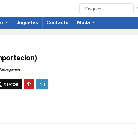
co
Juguetes
Contacto
Moda
mportacion)
Videojuegos