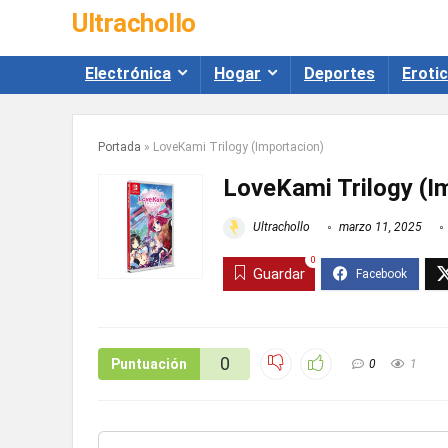
Ultrachollo
Electrónica
Hogar
Deportes
Eroti
Portada
»
LoveKami Trilogy (Importacion)
LoveKami Trilogy (I
Ultrachollo
marzo 11, 2025
0
Guardar
0
Puntuación
0
1