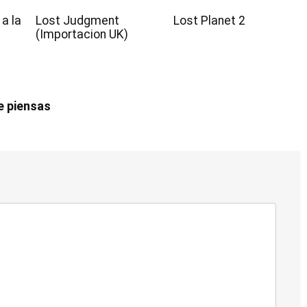
a la
Lost Judgment
Lost Planet 2
(Importacion UK)
e piensas