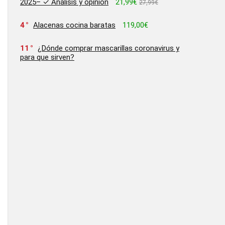
2025– ✓ Análisis y opinion
21,99€
27,99€
4
Alacenas cocina baratas
119,00€
11
¿Dónde comprar mascarillas coronavirus y
para que sirven?