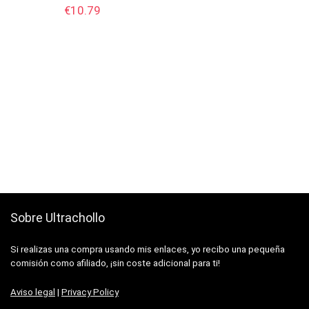
€
10.79
Sobre Ultrachollo
Si realizas una compra usando mis enlaces, yo recibo una pequeña
comisión como afiliado, ¡sin coste adicional para ti!
Aviso legal
|
Privacy Policy