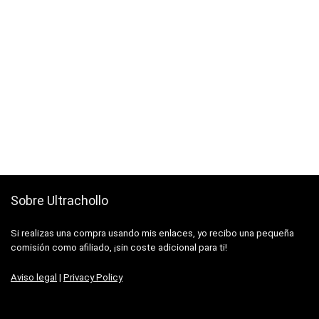
original
actual
era:
es:
€99.00.
€94.35.
Sobre Ultrachollo
Si realizas una compra usando mis enlaces, yo recibo una pequeña
comisión como afiliado, ¡sin coste adicional para ti!
Aviso legal
|
Privacy Policy