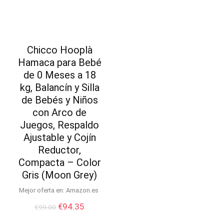
Chicco Hooplà
Hamaca para Bebé
de 0 Meses a 18
kg, Balancín y Silla
de Bebés y Niños
con Arco de
Juegos, Respaldo
Ajustable y Cojín
Reductor,
Compacta – Color
Gris (Moon Grey)
Mejor oferta en:
Amazon.es
El
El
€
94.35
€
99.00
precio
precio