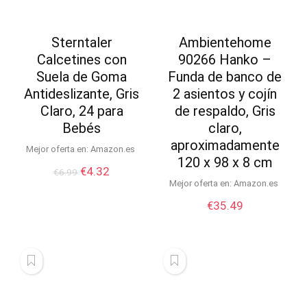
Sterntaler
Ambientehome
Calcetines con
90266 Hanko –
Suela de Goma
Funda de banco de
Antideslizante, Gris
2 asientos y cojín
Claro, 24 para
de respaldo, Gris
Bebés
claro,
aproximadamente
Mejor oferta en:
Amazon.es
120 x 98 x 8 cm
El
El
€
4.32
€
6.99
precio
precio
Mejor oferta en:
Amazon.es
original
actual
€
35.49
era:
es:
€6.99.
€4.32.